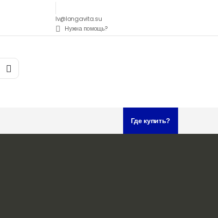
lv@longavita.su
Нужна помощь?
Где купить?