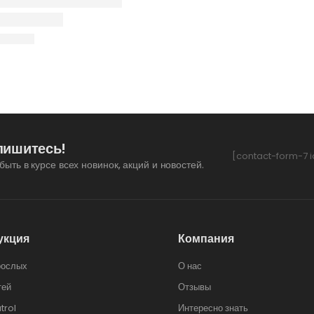
пишитесь!
[contact-form-7 i
быть в курсе всех новинок, акций и новостей.
укция
Компания
рослых
О нас
тей
Отзывы
trol
Интересно знать