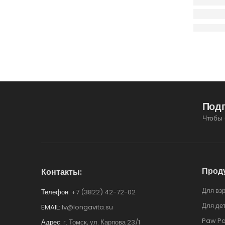
Под
Чтобы 
Прод
Контакты:
Для вз
Телефон:
+7 (3822) 42-72-02
Для де
EMAIL:
lv@longavita.su
Paw Pa
Адрес:
г. Томск, ул. Карпова 23/1