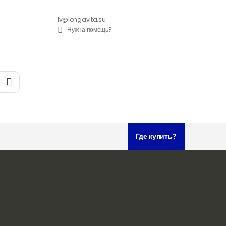
lv@longavita.su
Нужна помощь?
Где купить?