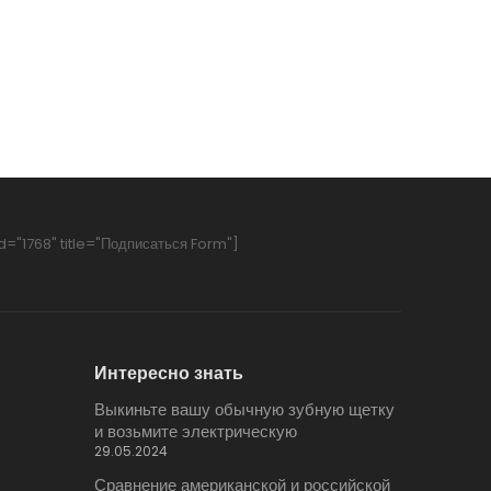
d="1768" title="Подписаться Form"]
Интересно знать
Выкиньте вашу обычную зубную щетку
и возьмите электрическую
29.05.2024
Сравнение американской и российской