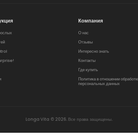
укция
Компания
рослых
О нас
тей
Отзывы
trol
Интересно знать
urprise!
Контакты
Где купить
и
Политика в отношении обработк
персональных данных
Longa Vita © 2026. Все права защищены.