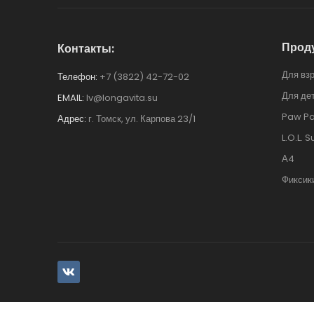
Прод
Контакты:
Для вз
Телефон:
+7 (3822) 42-72-02
Для де
EMAIL:
lv@longavita.su
Paw Pa
Адрес:
г. Томск, ул. Карпова 23/1
L.O.L. S
А4
Фиксик