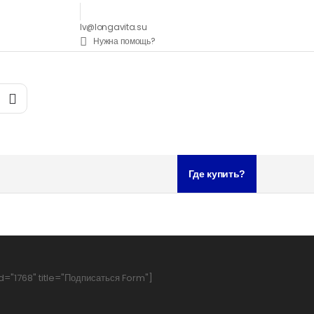
lv@longavita.su
Нужна помощь?
Где купить?
d="1768" title="Подписаться Form"]